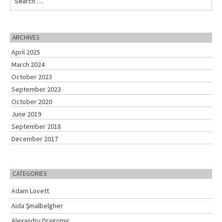
e
a
r
c
ARCHIVES
h
April 2025
f
o
March 2024
r
October 2023
:
September 2023
October 2020
June 2019
September 2018
December 2017
CATEGORIES
Adam Lovett
Aida Şmalbelgher
Alexandru Dragomir