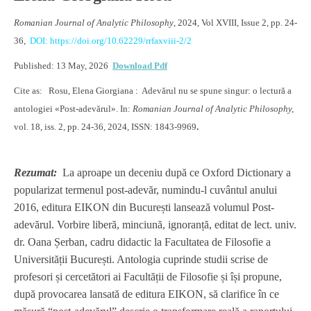
Romanian Journal of Analytic Philosophy
, 2024, Vol XVIII, Issue 2, pp. 24-
36,
DOI: https://doi.org/10.62229/rrfaxviii-2/2
Published: 13 May, 2026
Download Pdf
Cite as: Rosu, Elena Giorgiana : Adevărul nu se spune singur: o lectură a
antologiei «Post-adevărul». In:
Romanian Journal of Analytic Philosophy,
vol. 18, iss. 2, pp. 24-36, 2024, ISSN: 1843-9969
.
Rezumat:
La aproape un deceniu după ce Oxford Dictionary a
popularizat termenul post-adevăr, numindu-l cuvântul anului
2016, editura EIKON din București lansează volumul Post-
adevărul. Vorbire liberă, minciună, ignoranță, editat de lect. univ.
dr. Oana Șerban, cadru didactic la Facultatea de Filosofie a
Universității București. Antologia cuprinde studii scrise de
profesori și cercetători ai Facultății de Filosofie și își propune,
după provocarea lansată de editura EIKON, să clarifice în ce