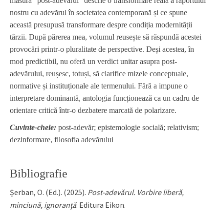
măsură “post-adevărul” descrie o transformare reală a raportului
nostru cu adevărul în societatea contemporană și ce spune
această presupusă transformare despre condiția modernității
târzii. După părerea mea, volumul reusește să răspundă acestei
provocări printr-o pluralitate de perspective. Deși acestea, în
mod predictibil, nu oferă un verdict unitar asupra post-
adevărului, reușesc, totuși, să clarifice mizele conceptuale,
normative și instituționale ale termenului. Fără a impune o
interpretare dominantă, antologia funcționează ca un cadru de
orientare critică într-o dezbatere marcată de polarizare.
Cuvinte-cheie:
post-adevăr; epistemologie socială; relativism;
dezinformare, filosofia adevărului
Bibliografie
Șerban, O. (Ed.). (2025).
Post-adevărul. Vorbire liberă,
minciună, ignoranță
. Editura Eikon.