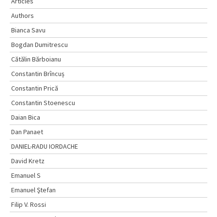
Articles
Authors
Bianca Savu
Bogdan Dumitrescu
Cătălin Bărboianu
Constantin Brîncuș
Constantin Prică
Constantin Stoenescu
Daian Bica
Dan Panaet
DANIEL-RADU IORDACHE
David Kretz
Emanuel S
Emanuel Ştefan
Filip V. Rossi