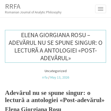
M
S
RRFA
K
A
I
Romanian Journal of Analytic Philosophy
I
P
T
N
O
M
C
ELENA GIORGIANA ROSU –
O
E
N
ADEVĂRUL NU SE SPUNE SINGUR: O
N
T
LECTURĂ A ANTOLOGIEI «POST-
E
U
N
ADEVĂRUL»
T
Uncategorized
rrfa
/
May 13, 2026
Adevărul nu se spune singur: o
lectură a antologiei «Post-adevărul»
Elena Giorgiana Rosu