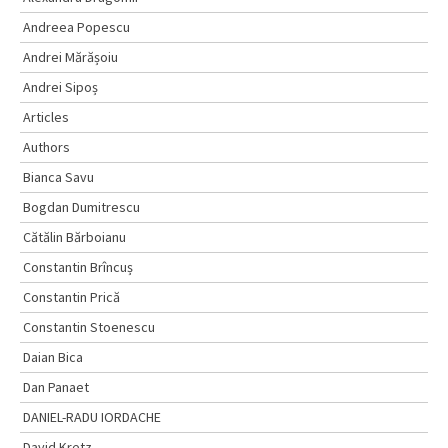
Andreea Popescu
Andrei Mărășoiu
Andrei Sipoș
Articles
Authors
Bianca Savu
Bogdan Dumitrescu
Cătălin Bărboianu
Constantin Brîncuș
Constantin Prică
Constantin Stoenescu
Daian Bica
Dan Panaet
DANIEL-RADU IORDACHE
David Kretz