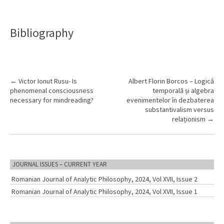
Bibliography
P
←
Victor Ionut Rusu- Is
Albert Florin Borcos – Logică
phenomenal consciousness
temporală și algebra
o
necessary for mindreading?
evenimentelor în dezbaterea
s
substantivalism versus
relaționism
→
t
n
a
v
JOURNAL ISSUES – CURRENT YEAR
i
Romanian Journal of Analytic Philosophy, 2024, Vol XVII, Issue 2
g
Romanian Journal of Analytic Philosophy, 2024, Vol XVII, Issue 1
a
t