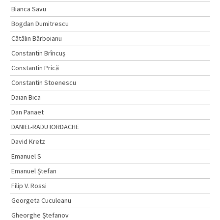
Bianca Savu
Bogdan Dumitrescu
Cătălin Bărboianu
Constantin Brîncuș
Constantin Prică
Constantin Stoenescu
Daian Bica
Dan Panaet
DANIEL-RADU IORDACHE
David Kretz
Emanuel S
Emanuel Ştefan
Filip V. Rossi
Georgeta Cuculeanu
Gheorghe Ștefanov