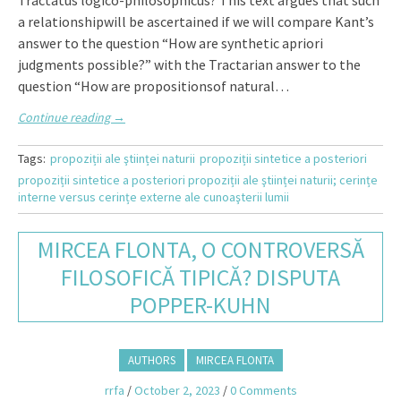
Tractatus logico-philosophicus? This text argues that such
a relationshipwill be ascertained if we will compare Kant’s
answer to the question “How are synthetic apriori
judgments possible?” with the Tractarian answer to the
question “How are propositionsof natural…
Continue reading
→
Tags:
propoziții ale ştiinței naturii
propoziții sintetice a posteriori
propoziții sintetice a posteriori propoziții ale ştiinței naturii; cerințe
interne versus cerințe externe ale cunoaşterii lumii
MIRCEA FLONTA, O CONTROVERSĂ
FILOSOFICĂ TIPICĂ? DISPUTA
POPPER-KUHN
AUTHORS
MIRCEA FLONTA
rrfa
/
October 2, 2023
/
0 Comments