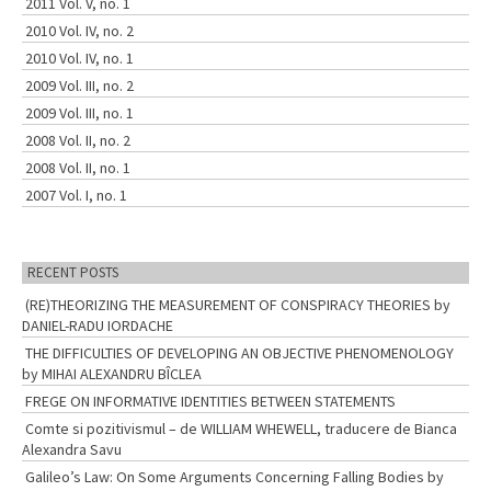
2011 Vol. V, no. 1
2010 Vol. IV, no. 2
2010 Vol. IV, no. 1
2009 Vol. III, no. 2
2009 Vol. III, no. 1
2008 Vol. II, no. 2
2008 Vol. II, no. 1
2007 Vol. I, no. 1
RECENT POSTS
(RE)THEORIZING THE MEASUREMENT OF CONSPIRACY THEORIES by
DANIEL-RADU IORDACHE
THE DIFFICULTIES OF DEVELOPING AN OBJECTIVE PHENOMENOLOGY
by MIHAI ALEXANDRU BÎCLEA
FREGE ON INFORMATIVE IDENTITIES BETWEEN STATEMENTS
Comte si pozitivismul – de WILLIAM WHEWELL, traducere de Bianca
Alexandra Savu
Galileo’s Law: On Some Arguments Concerning Falling Bodies by