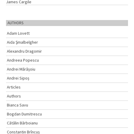
James Cargile
AUTHORS
Adam Lovett
Aida Şmalbelgher
Alexandru Dragomir
Andreea Popescu
Andrei Mărășoiu
Andrei Sipoș
Articles
Authors
Bianca Savu
Bogdan Dumitrescu
Cătălin Bărboianu
Constantin Brîncuș