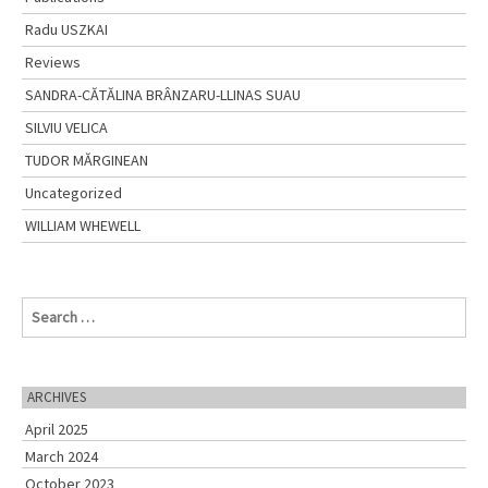
Radu USZKAI
Reviews
SANDRA-CĂTĂLINA BRÂNZARU-LLINAS SUAU
SILVIU VELICA
TUDOR MĂRGINEAN
Uncategorized
WILLIAM WHEWELL
S
e
a
r
c
ARCHIVES
h
April 2025
f
o
March 2024
r
October 2023