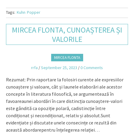
Tags:
Kuhn
Popper
MIRCEA FLONTA, CUNOAȘTEREA ȘI
VALORILE
MIRCEA FLONTA
rrfa
/
September 25, 2023
/
0 Comments
Rezumat: Prin raportare la folosiri curente ale expresiilor
cunoaștere și valoare, cȃt și launele elaborări ale acestor
concepte în literatura filosofică, se argumentează în
favoareaunei abordări în care distincția cunoaștere-valori
este gândită ca opoziție polară, cadistincție între
condiționat și necondiționat, relativ și absolut.Sunt
evidențiate și discutate unele consecințe ce rezultă din
această abordarepentru înțelegerea relației…