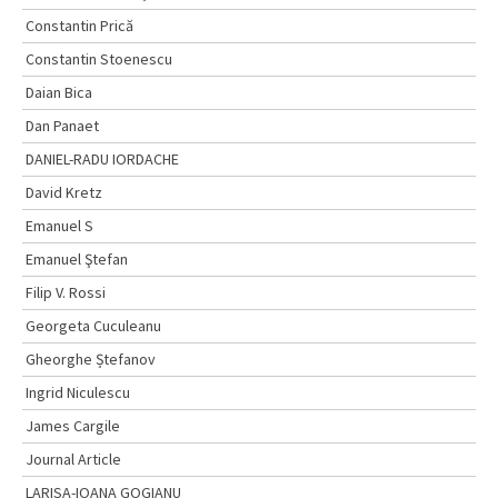
Constantin Prică
Constantin Stoenescu
Daian Bica
Dan Panaet
DANIEL-RADU IORDACHE
David Kretz
Emanuel S
Emanuel Ştefan
Filip V. Rossi
Georgeta Cuculeanu
Gheorghe Ștefanov
Ingrid Niculescu
James Cargile
Journal Article
LARISA-IOANA GOGIANU