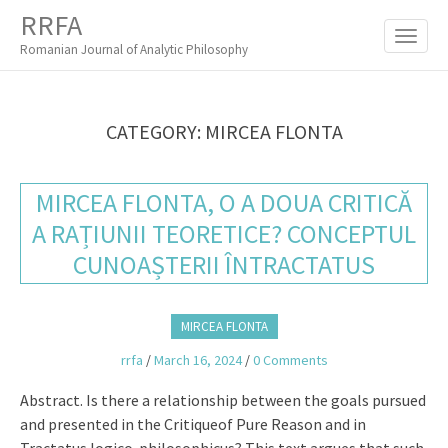
M
S
RRFA
K
A
I
Romanian Journal of Analytic Philosophy
I
P
T
N
O
M
C
CATEGORY:
MIRCEA FLONTA
O
E
N
N
T
MIRCEA FLONTA, O A DOUA CRITICĂ
E
U
N
A RAȚIUNII TEORETICE? CONCEPTUL
T
CUNOAȘTERII ÎNTRACTATUS
MIRCEA FLONTA
rrfa
/
March 16, 2024
/
0 Comments
Abstract. Is there a relationship between the goals pursued
and presented in the Critiqueof Pure Reason and in