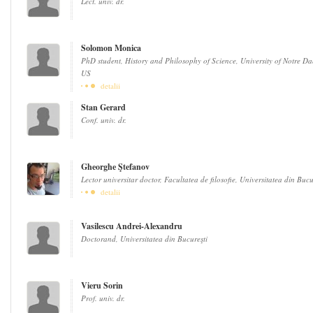
Lect. univ. dr.
Solomon Monica
PhD student, History and Philosophy of Science, University of Notre D
US
detalii
Stan Gerard
Conf. univ. dr.
Gheorghe Ştefanov
Lector universitar doctor, Facultatea de filosofie, Universitatea din Bucu
detalii
Vasilescu Andrei-Alexandru
Doctorand, Universitatea din Bucureşti
Vieru Sorin
Prof. univ. dr.