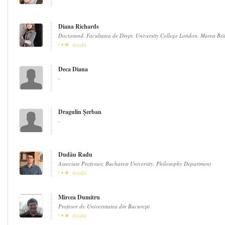
Diana Richards
Doctorand, Facultatea de Drept, University College London, Marea Bri
detalii
Deca Diana
-
Dragulin Şerban
-
Dudău Radu
Associate Professor, Bucharest University, Philosophy Department
detalii
Mircea Dumitru
Profesor dr. Universitatea din Bucureşti
detalii