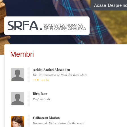
Acasă
Despre no
Membri
Achim Andrei Alexandru
Dr., Universitatea de Nord din Baia Mare
detalii
Biriş Ioan
Prof. univ. dr.
Călborean Marian
Doctorand, Universitatea din Bucureşti