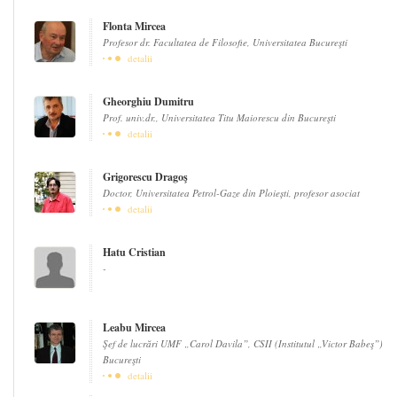
Flonta Mircea
Profesor dr. Facultatea de Filosofie, Universitatea Bucureşti
detalii
Gheorghiu Dumitru
Prof. univ.dr., Universitatea Titu Maiorescu din Bucureşti
detalii
Grigorescu Dragoş
Doctor, Universitatea Petrol-Gaze din Ploiești, profesor asociat
detalii
Hatu Cristian
-
Leabu Mircea
Şef de lucrări UMF „Carol Davila”, CSII (Institutul „Victor Babeş”)
Bucureşti
detalii