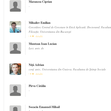
Marancea Ciprian
-
Mihailov Emilian
Cercetător, Centrul de Cercetare în Etică Aplicată; Doctorand, Facultat
Filosofie, Universitatea din București
detalii
Muntean Ioan Lucian
Lect. univ. dr.
Niţă Adrian
conf. univ., Universitatea din Craiova, Facultatea de Ştiinţe Sociale
detalii
Pîrvu Cătălin
-
Socaciu Emanuel-Mihail