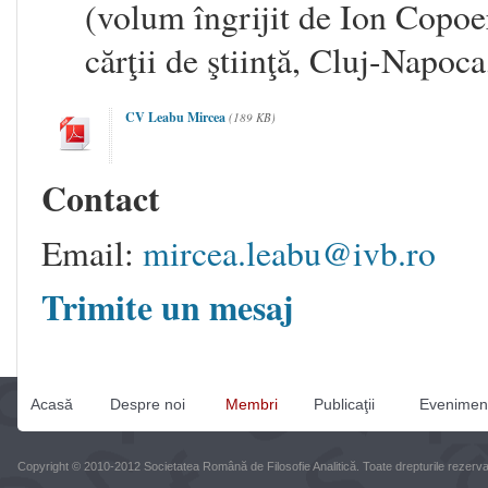
(volum îngrijit de Ion Copoe
cărţii de ştiinţă, Cluj-Napoca
CV Leabu Mircea
(189 KB)
Contact
Email:
mircea.leabu@ivb.ro
Trimite un mesaj
Acasă
Despre noi
Membri
Publicaţii
Evenimen
Copyright © 2010-2012 Societatea Română de Filosofie Analitică. Toate drepturile rezerva