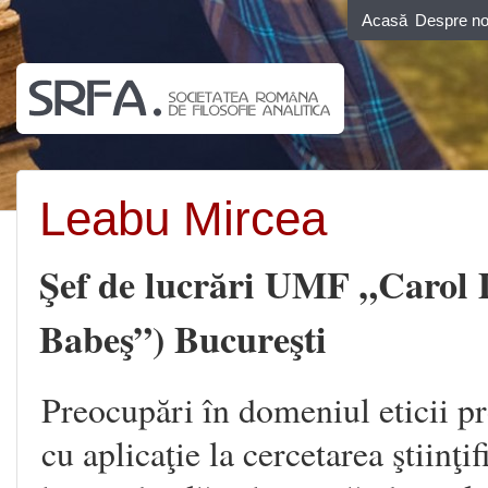
Acasă
Despre no
Leabu Mircea
Şef de lucrări UMF „Carol D
Babeş”) Bucureşti
Preocupări în domeniul eticii p
cu aplicaţie la cercetarea ştiinţif